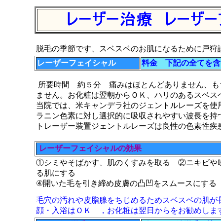
脱毛の季節です、スベスベのお肌になるために戸狩
レーザーフェイシャル
料金 下記の全てを含
所要時間 約５分 痛みはほとんどありません、も
ません。お化粧は翌朝からＯＫ、ハリのあるスベス
当院では、米キャンデラ社のジェントルレーズを使
ラニン色素に対し選択的に吸収されやすい波長を持
トレーザー装置ジェントルレーズは良性の色素性疾
レーザーフェイシャルの効果
①
シミやそばかす、肌のくすみを取る ②ニキビや
る肌にする
④開いた毛を引き締め皮膚の凸凹をスムースにする
毛穴の汚れや皮脂腺をちじめるためスベスベの肌が
顔・入浴はＯＫ ，お化粧は翌日からをお勧めしま