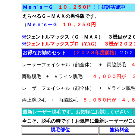
Ｍｅｎ’ｓーＧ
１０，２５０円
！！好評実施中
えらべるＧ－ＭＡＸの男性版です。
（
Ｍｅｎ’ｓーＧ
１０，２５０円
※
ジェントルマックス（Ｇ－ＭＡＸ） ３機目が２
※
ジェントルマックスプロ（YAG） ３機が２０２
お得なお勧めセット
（２０２３年度価格）
２０２
レーザーフェイシャル（顔全体） + 両脇脱毛
両脇脱毛 + Ｖライン脱毛
４，０００円が 
レーザーフェイシャル（顔全体） + Ｖライン脱
両上腕脱毛 + 両脇脱毛
５，０５０円が ４，
最新レーザー脱毛です。お気軽にお試しください
（
今こそ、脱毛の時です！お気軽に最新レーザーがこ
脱毛部位
施術料金