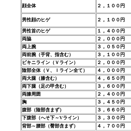
顔全体
２，１００円
男性顔のヒゲ
２，１００円
男性首のヒゲ
１，４００円
両脇
２，０００円
両上腕
３，０５０円
両前腕（手背、指含む）
３，１００円
ビキニライン（Ｖライン）
２，０００円
陰部全体（Ｖ、Ｉライン全て）
４，０００円
両大腿（膝含む）
４，６５０円
両下腿（足の甲含む）
３，６００円
両膝周囲
２，４００円
胸
３，４５０円
腹部（陰部含まず）
３，６６０円
下腹部（へそ下～Vライン）
３，３００円
背部～腰部（臀部含まず）
４，７００円