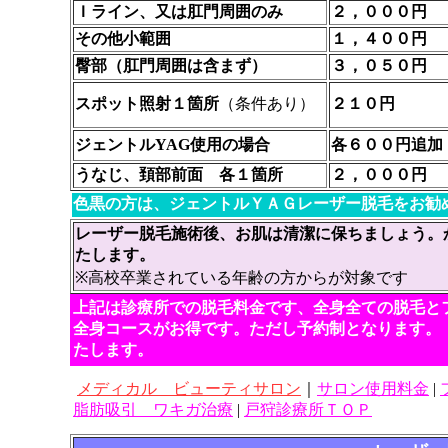
Ｉライン、又は肛門周囲のみ
２，０００円
その他小範囲
１，４００円
臀部（肛門周囲は含まず）
３，０５０円
スポット照射１箇所
（条件あり）
２１０円
ジェントルYAG使用の場合
各６００円追加
うなじ、頚部前面 各１箇所
２，０００円
色黒の方は、ジェントルＹＡＧレーザー脱毛をお勧
レーザー脱毛施術後、お肌は清潔に保ちましょう。
たします。
※高校卒業されている年齢の方からが対象です
上記は診療所での脱毛料金です、全身全ての脱毛と
全身コースがお得です。ただし予約制となります。
たします。
メディカル ビューティサロン
｜
サロン使用料金
|
脂肪吸引 ワキガ治療
|
戸狩診療所ＴＯＰ