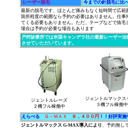
レーザー脱毛
今までの針脱毛に比
最新の脱毛です、ほとんど痛みもなく短時間で広範
箇所程度の範囲なら予約の必要はありません。仕事
てくる必要もありません。ただ、テープなどで抜毛
場合は予約が必要な場合もあります
戸狩診療所では米国キャンデラ社の最新レーザー治
させていただいています。
ジェントルマックス G
ジェントルレーズ
３機フル稼働中
２機フル稼働中
えらべる
Ｇ－ＭＡＸ
９，４００円
！！好評実施
ジェントルマックス G-MAX導入により
、予約無し