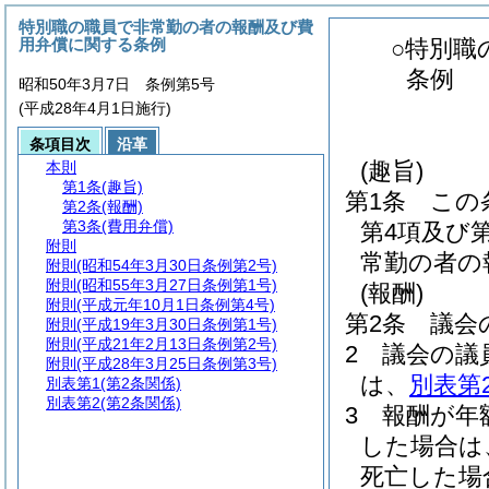
特別職の職員で非常勤の者の報酬及び費
用弁償に関する条例
○特別職
条例
昭和50年3月7日 条例第5号
(平成28年4月1日施行)
条項目次
沿革
(趣旨)
本則
第1条
(趣旨)
第1条
この
第2条
(報酬)
第3条
(費用弁償)
第4項及び
附則
常勤の者の
附則
(昭和54年3月30日条例第2号)
附則
(昭和55年3月27日条例第1号)
(報酬)
附則
(平成元年10月1日条例第4号)
第2条
議会
附則
(平成19年3月30日条例第1号)
附則
(平成21年2月13日条例第2号)
2
議会の議
附則
(平成28年3月25日条例第3号)
は、
別表第
別表第1
(第2条関係)
別表第2
(第2条関係)
3
報酬が年
した場合は
死亡した場