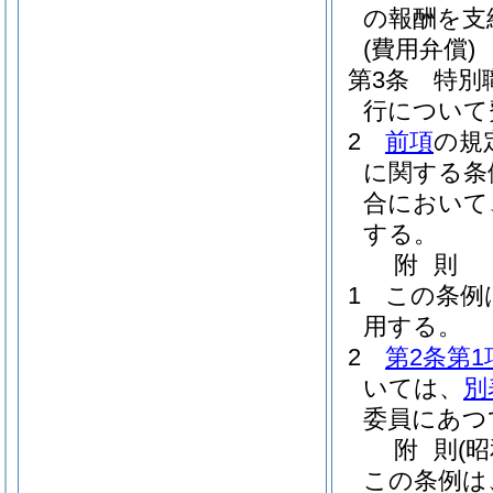
の報酬を支
(費用弁償)
第3条
特別
行について
2
前項
の規
に関する条
合において
する。
附
則
1
この条例
用する。
2
第2条第1
いては、
別
委員にあつて
附
則
(
この条例は