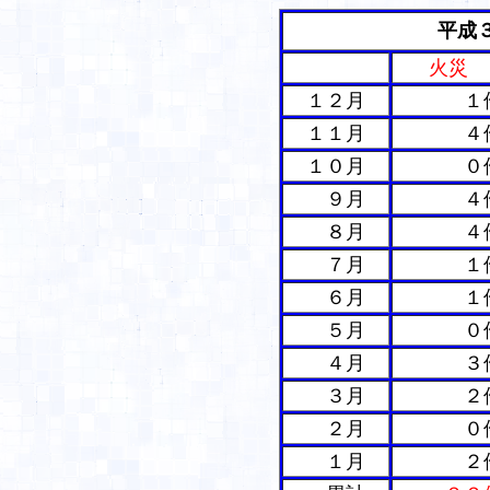
平成
火災
１２月
１
１１月
４
１０月
０
９月
４
８月
４
７月
１
６月
１
５月
０
４月
３
３月
２
２月
０
１月
２