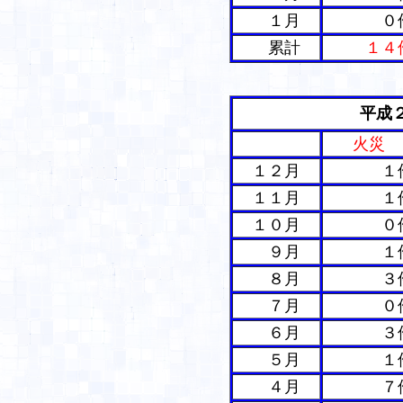
１月
０
累計
１４
平成
火災
１２月
１
１１月
１
１０月
０
９月
１
８月
３
７月
０
６月
３
５月
１
４月
７