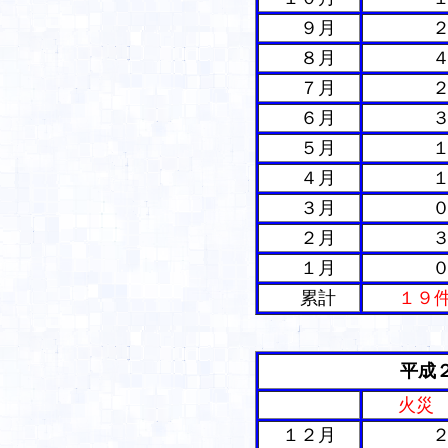
９月
８月
７月
６月
５月
４月
３月
２月
１月
累計
１９
平成
火災
１２月
２