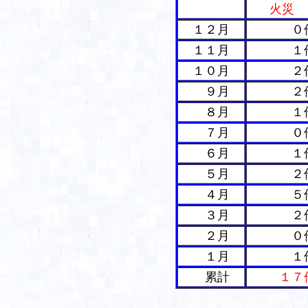
火災
１２月
０
１１月
１
１０月
２
９月
２
８月
１
７月
０
６月
１
５月
２
４月
５
３月
２
２月
０
１月
１
累計
１７