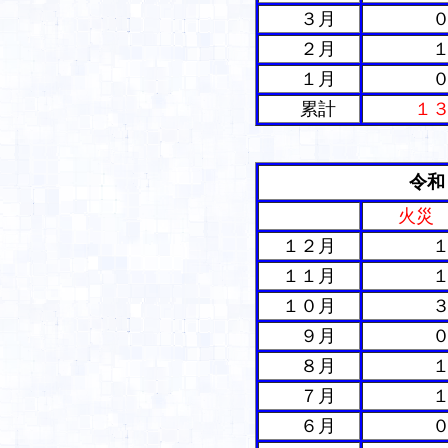
３月
０
２月
１
１月
０
累計
１
令和
火災
１２月
１
１１月
１０月
３
９月
８月
１
７月
１
６月
０