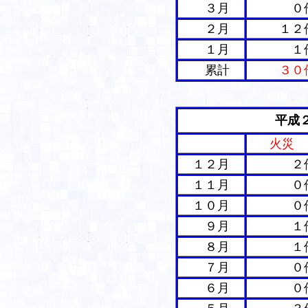
３月
０
２月
１２
１月
１
累計
３０
平成
火災
１２月
２
１１月
０
１０月
０
９月
１
８月
１
７月
０
６月
０