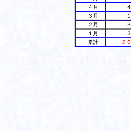
４月
４
３月
１
２月
３
１月
３
累計
２