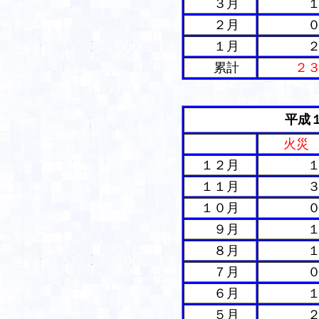
３月
１
２月
０
１月
２
累計
２３
平成
火災
１２月
１
１１月
３
１０月
０
９月
１
８月
１
７月
０
６月
１
５月
２