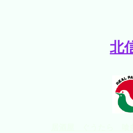
北
居酒屋 ぐうたら 喰