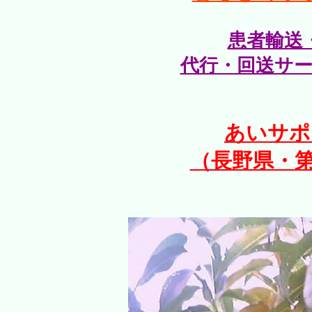
患者輸送
代行・回送サ
あいサポ
（長野県・第