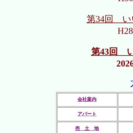
第34回 
H28
第43回 
202
会社案内
アパート
売 土 地