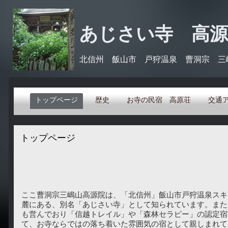
あじさい寺 高
北信州 飯山市 戸狩温泉 曹洞宗 三嶋山
トップページ
歴史
お寺の民宿 高原荘
交通
トップページ
ここ曹洞宗三嶋山高源院は、「北信州」飯山市戸狩温泉スキ
麓にある、別名「あじさい寺」として知られています。また
も営んでおり「信越トレイル」や「森林セラピー」の認定宿
て、お寺ならではの落ち着いた雰囲気の宿として親しまれて