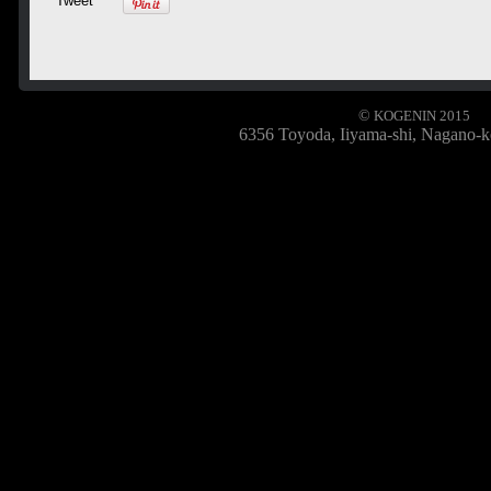
Tweet
©
KOGENIN 2
6356 Toyoda, Iiyama-shi, Nagano-