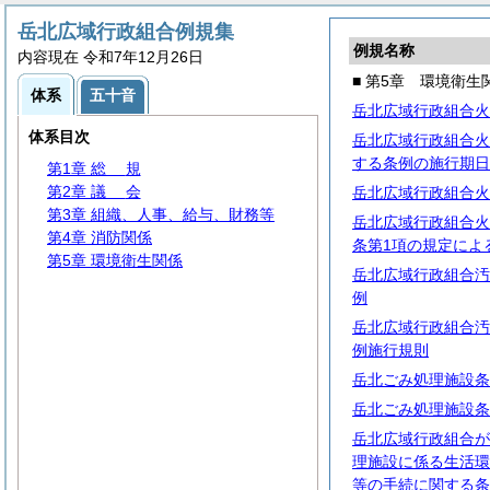
岳北広域行政組合例規集
例規名称
内容現在 令和7年12月26日
■ 第5章 環境衛生
体系
五十音
岳北広域行政組合火
体系目次
岳北広域行政組合火
する条例の施行期日
第1章
総
規
第2章
議
会
岳北広域行政組合火
第3章 組織、人事、給与、財務等
岳北広域行政組合火
第4章 消防関係
条第1項の規定によ
第5章 環境衛生関係
岳北広域行政組合汚
例
岳北広域行政組合汚
例施行規則
岳北ごみ処理施設条
岳北ごみ処理施設条
岳北広域行政組合が
理施設に係る生活環
等の手続に関する条